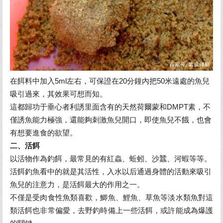
在餌料中加入5ml左右，可保證在20分鐘內把50米遠處的魚兒
吸引過來，其效果可想而知。
這都歸功于垂心者利誘里面含有的天然荷爾蒙和DMPT素，不
僅誘魚能力極強，還能夠刺激魚兒開口，即使魚兒不餓，也會
有想要進食的欲望。
二、活餌
以活物作為釣餌，最常見的有紅蟲、蚯蚓、沙蠶、河蝦等等。
活餌釣魚看中的就是其活性，入水以后通過身體的活動來吸引
魚兒的注意力，是活餌最大的作用之一。
不僅是受肉食性魚類喜歡，鯽魚、鯉魚、草魚等淡水類魚對這
類活餌也非常偏愛，去野釣時備上一些活餌，或許能成為爆護