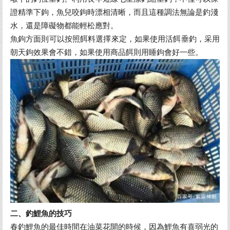
證精準下鉤，魚兒咬鉤時漂相清晰，而且這種調法無論是釣淺
水，還是障礙物都能輕松應對。
魚鉤方面則可以按照餌料選擇來定，如果使用活餌垂釣，采用
朝天鉤效果會不錯，如果使用商品餌則用睡鉤會好一些。
二、釣鯉魚的技巧
春釣鯉魚的最佳時間在油菜花開的時候，因為鯉魚有喜弱光的