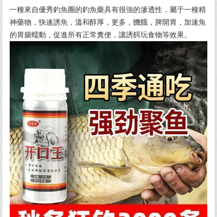
一種來自優秀釣魚圈的釣魚藥具有很強的滲透性，屬于一種精
神藥物，快速誘魚，溫和醇厚，更多，饑餓，脾開胃，加速魚
的胃腸蠕動，促進所有正常糞便，讓誘餌玩食物等效果。