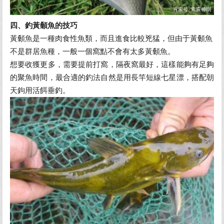
四、釣黃顙魚的技巧
黃顙魚是一種肉食性魚類，而且進食比較兇猛，但由于黃顙魚
不是群居魚種，一般一個窩點不會有太多黃顙魚。
想要收獲更多，需要提前打窩，隔夜窩最好，這樣能夠有足夠
的聚魚時間，最合適的釣法自然是用長竿短線七星漂，搭配朝
天鉤用活餌垂釣。