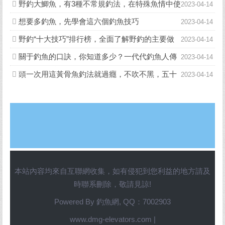
口訣，你知道多少？
野釣大鯽魚，有3種不常規釣法，在特殊魚情中使
2023-04-14
用，效果出奇的好
想要多釣魚，先學會這六個釣魚技巧
2023-04-14
野釣“十大技巧”排行榜，全面了解野釣的主要做
2023-04-14
法
關于釣魚的口訣，你知道多少？一代代釣魚人傳
2023-04-14
下來的經驗與技巧
頭一次用這黃骨魚釣法就過癮，不吹不黑，五十
2023-04-14
歲老釣手都羨慕不已
本站內容均來自互聯網收集，如有侵犯到您利益的地方請及
時聯系刪除，敬請見諒!
Powered By
釣魚網
, QQ：7002903
www.dmg-elevators.com |