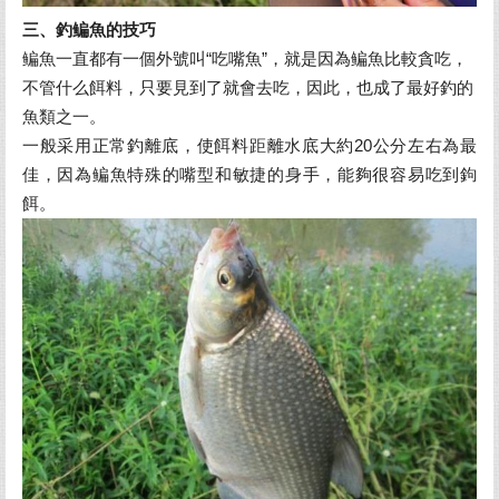
三、釣鳊魚的技巧
鳊魚一直都有一個外號叫“吃嘴魚”，就是因為鳊魚比較貪吃，
不管什么餌料，只要見到了就會去吃，因此，也成了最好釣的
魚類之一。
一般采用正常釣離底，使餌料距離水底大約20公分左右為最
佳，因為鳊魚特殊的嘴型和敏捷的身手，能夠很容易吃到鉤
餌。